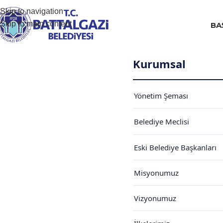
Skip to navigation
Skip to main content
BA
Kurumsal
Yönetim Şeması
Belediye Meclisi
Meclis Üyeleri
Eski Belediye Başkanları
Meclis Kararları
Misyonumuz
Meclis Gündemi
Vizyonumuz