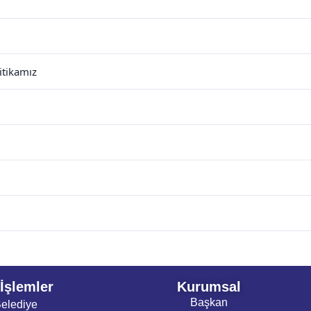
itikamız
 İşlemler
Kurumsal
Başkan
elediye