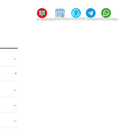
Etkinlikler
4446595
Telegram
Whatsapp
E-Belediye
→
+
→
→
→