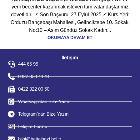
yeni beceriler kazanmak isteyen tüm vatandaşlarımız
davetlidir. 📌 Son Başvuru: 27 Eylül 2025📌 Kurs Yeri:
Orduzu Bahçebaşı Mahallesi, Gelinciktepe 10. Sokak,
No:10 – Asım Gündüz Sokak Kadın...
OKUMAYA DEVAM ET
İletişim
444 65 95
0422 328 44 44
0422 322 00 50
Whatsapp'dan Bize Yazın
Telegram'dan Bize Yazın
İletişim Formu
bilgi@battalgazi.bel.tr