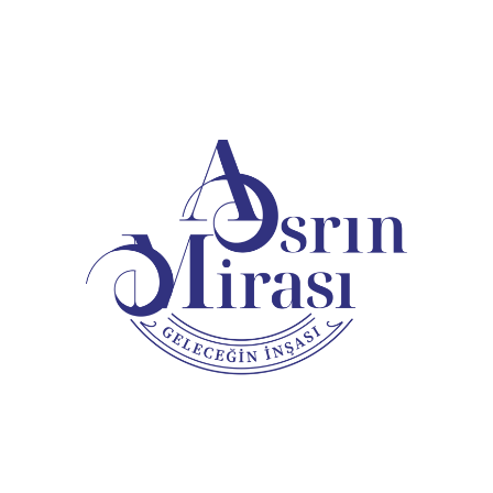
 İşlemler
Kurumsal
Başkan
elediye
Yönetim Şeması
Ruhsat