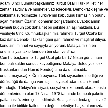
adamı 8’nci Cumhurbaşkanımız Turgut Özal’ı Türk Milleti her
zaman saygıyla ve minnetle yad edecektir. Demokratikleşme ve
kalkınma sürecimizde Türkiye’nin kabuğunu kırmasının önünü
açan merhum Özal’ın, dönemin zor şartlarında yaptıklarının
kıymeti bugün çok daha net bir şekilde anlaşılmaktadır. Bu
vesileyle 8’nci Cumhurbaşkanımız rahmetli Turgut Özal’a bir
kez daha Cenab-ı Hak’tan gani gani rahmet ve mağfiret diliyor,
kendisini minnet ve saygıyla anıyorum. Malatya’mızın en
önemli siyasi aktörlerinden biri olan ve 8’nci
Cumhurbaşkanımız Turgut Özal gibi bir 17 Nisan günü, hain
bombalı saldırı sonucu kaybettiğimiz Malatya Belediyesi eski
Başkanlarından Hamid Fendoğlu’nu da unutmadık,
unutturmayacağız. Ömrü boyunca Türk siyasetine mertliği ve
dürüstlüğü ile damga vurmuş bir siyaset adamı olan Hamit
Fendoğlu, Türkiye’nin siyasi, sosyal ve ekonomik olarak puslu
dönemlerinden olan 17 Nisan 1978 tarihinde bombalı paketin
patlaması üzerine şehit edilmişti. Bu alçak saldırıda gelini ve 2
torunu ile birlikte katledilen değerli belediye başkanlarımızdan