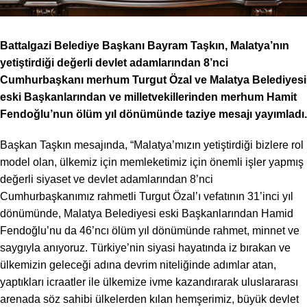
Battalgazi Belediye Başkanı Bayram Taşkın, Malatya’nın
yetiştirdiği değerli devlet adamlarından 8’nci
Cumhurbaşkanı merhum Turgut Özal ve Malatya Belediyesi
eski Başkanlarından ve milletvekillerinden merhum Hamit
Fendoğlu’nun ölüm yıl dönümünde taziye mesajı yayımladı.
Başkan Taşkın mesajında, “Malatya’mızın yetiştirdiği bizlere rol
model olan, ülkemiz için memleketimiz için önemli işler yapmış
değerli siyaset ve devlet adamlarından 8’nci
Cumhurbaşkanımız rahmetli Turgut Özal’ı vefatının 31’inci yıl
dönümünde, Malatya Belediyesi eski Başkanlarından Hamid
Fendoğlu’nu da 46’ncı ölüm yıl dönümünde rahmet, minnet ve
saygıyla anıyoruz. Türkiye’nin siyasi hayatında iz bırakan ve
ülkemizin geleceği adına devrim niteliğinde adımlar atan,
yaptıkları icraatler ile ülkemize ivme kazandırarak uluslararası
arenada söz sahibi ülkelerden kılan hemşerimiz, büyük devlet