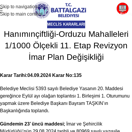
Skip to navigation
Skip to main content
E-Beledi
MECLIS KARARLARI
Hanımınçiftliği-Orduzu Mahalleleri
1/1000 Ölçekli 11. Etap Revizyon
İmar Plan Değişikliği
Karar Tarihi:04.09.2024 Karar No:135
Belediye Meclisi 5393 sayılı Belediye Yasanın 20. Maddesi
gereğince Eylül ayı olağan toplantısı 1. Birleşimi 1. Oturumunu
yapmak üzere Belediye Başkanı Bayram TAŞKIN’ın
Başkanlığında toplandı.
Gündemin 23’ üncü maddesi;
İmar ve Şehircilik
Müdürlüğü’nün 29.08.2024 tarihli ve 80969 sayılı yazısıile