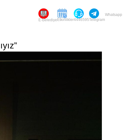
Whatsapp
Etkinlikler
4446595
Telegram
E-Belediye
ıyız”