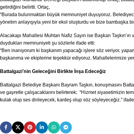
getirdiğini belirtti. Ortaç,
“Burada bulunmaktan büyük memnuniyet duyuyoruz. Belediyecilik ge
yönetim anlayışıyla yeni bir ekol oluşturdu ve bize bambaşka bi
Alacakapı Mahallesi Muhtarı Nafiz Sayın ise Başkan Taşkın’ın v
duydukları memnuniyeti şu sözlerle ifade etti:
“Ben inanıyorum ki başkanım yapacağı işlere söz veriyor, yapama
başkanıma ve ekiplerine teşekkür ediyoruz. Mahallelerimize yer
Battalgazi’nin Geleceğini Birlikte İnşa Edeceğiz
Battalgazi Belediye Başkanı Bayram Taşkın, konuşmasını Battalg
ve gayretle çalışacaklarını belirterek; “Hizmet siyasetimizin tem
kulak olup ses dinleyecek, kardeş olup söz söyleyeceğiz.” ifadel