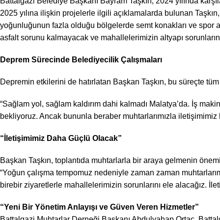
Battalgazi Belediye Başkanı Bayram Taşkın, 2024 yılında karşıl
2025 yılına ilişkin projelerle ilgili açıklamalarda bulunan Taşkın
yoğunluğunun fazla olduğu bölgelerde semt konakları ve spor alan
asfalt sorunu kalmayacak ve mahallelerimizin altyapı sorunların
Deprem Sürecinde Belediyecilik Çalışmaları
Depremin etkilerini de hatırlatan Başkan Taşkın, bu süreçte tüm 
“Sağlam yol, sağlam kaldırım dahi kalmadı Malatya’da. İş makinele
bekliyoruz. Ancak bununla beraber muhtarlarımızla iletişimimiz
“İletişimimiz Daha Güçlü Olacak”
Başkan Taşkın, toplantıda muhtarlarla bir araya gelmenin önemin
“Yoğun çalışma tempomuz nedeniyle zaman zaman muhtarlarımız
birebir ziyaretlerle mahallelerimizin sorunlarını ele alacağız. İle
“Yeni Bir Yönetim Anlayışı ve Güven Veren Hizmetler”
Battalgazi Muhtarlar Derneği Başkanı Abdulvahap Ortaç, Battalga