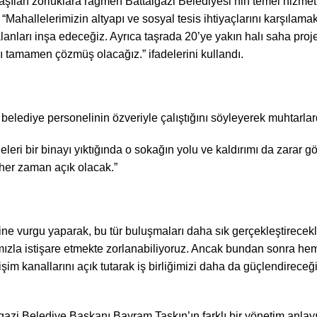
aşılan zorluklara rağmen Battalgazi Belediyesi’nin temel hizme
, “Mahallelerimizin altyapı ve sosyal tesis ihtiyaçlarını karşılam
ları inşa edeceğiz. Ayrıca taşrada 20’ye yakın halı saha projesi
ı tamamen çözmüş olacağız.” ifadelerini kullandı.
belediye personelinin özveriyle çalıştığını söyleyerek muhtarlard
ri bir binayı yıktığında o sokağın yolu ve kaldırımı da zarar gör
 her zaman açık olacak.”
e vurgu yaparak, bu tür buluşmaları daha sık gerçekleştirecekler
la istişare etmekte zorlanabiliyoruz. Ancak bundan sonra hem
tişim kanallarını açık tutarak iş birliğimizi daha da güçlendireceği
zi Belediye Başkanı Bayram Taşkın’ın farklı bir yönetim anlayışı