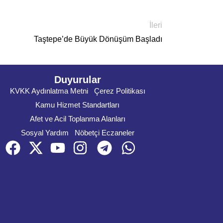
İleri
Taştepe’de Büyük Dönüşüm Başladı
Duyurular
KVKK Aydınlatma Metni
Çerez Politikası
Kamu Hizmet Standartları
Afet ve Acil Toplanma Alanları
Sosyal Yardım
Nöbetçi Eczaneler
Face
X
You
instagram
Telegram
whatsapp