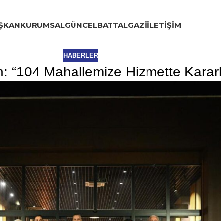
ŞKAN
KURUMSAL
GÜNCEL
BATTALGAZI
İLETIŞIM
HABERLER
: “104 Mahallemize Hizmette Kararl