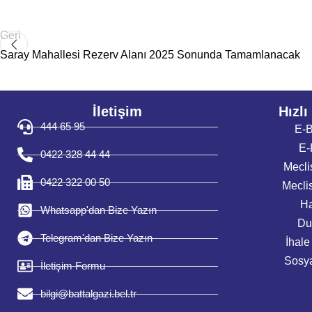
Geri
Saray Mahallesi Rezerv Alanı 2025 Sonunda Tamamlanacak
İletişim
Hızlı
444 65 95
E-B
E-
0422 328 44 44
Mecli
0422 322 00 50
Mecli
Ha
Whatsapp'dan Bize Yazın
Du
Telegram'dan Bize Yazın
İhale
Sosya
İletişim Formu
bilgi@battalgazi.bel.tr