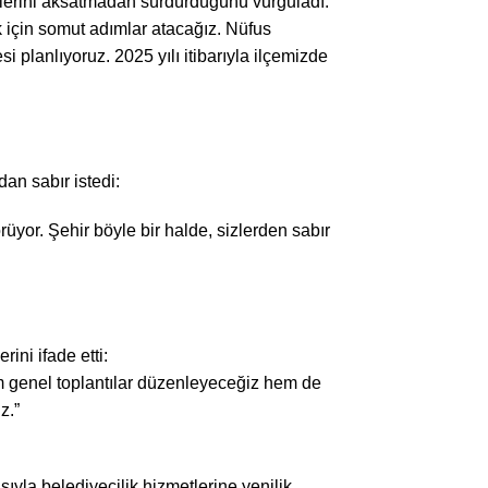
tlerini aksatmadan sürdürdüğünü vurguladı.
ak için somut adımlar atacağız. Nüfus
 planlıyoruz. 2025 yılı itibarıyla ilçemizde
an sabır istedi:
üyor. Şehir böyle bir halde, sizlerden sabır
ini ifade etti:
 genel toplantılar düzenleyeceğiz hem de
z.”
yla belediyecilik hizmetlerine yenilik