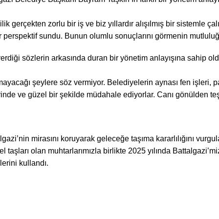
rçekten zorlu bir iş ve biz yıllardır alışılmış bir sistemle çal
r perspektif sundu. Bunun olumlu sonuçlarını görmenin mutluluğu
erdiği sözlerin arkasında duran bir yönetim anlayışına sahip o
yacağı şeylere söz vermiyor. Belediyelerin aynası fen işleri, pa
inde ve güzel bir şekilde müdahale ediyorlar. Canı gönülden te
azi’nin mirasını koruyarak geleceğe taşıma kararlılığını vurgul
el taşları olan muhtarlarımızla birlikte 2025 yılında Battalgazi’m
erini kullandı.