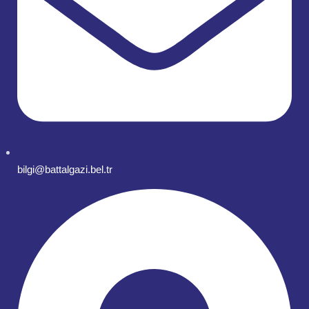
bilgi@battalgazi.bel.tr