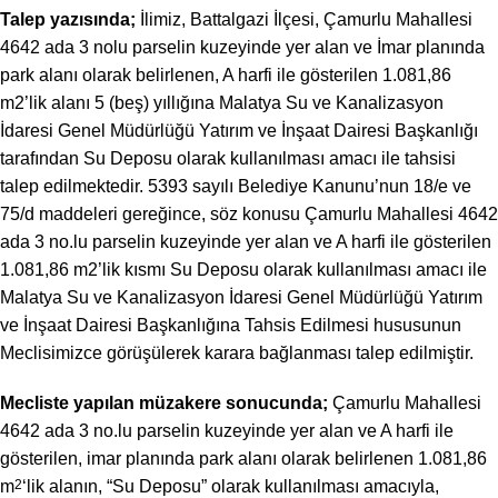
Talep yazısında;
İlimiz, Battalgazi İlçesi, Çamurlu Mahallesi
4642 ada 3 nolu parselin kuzeyinde yer alan ve İmar planında
park alanı olarak belirlenen, A harfi ile gösterilen 1.081,86
m2’lik alanı 5 (beş) yıllığına Malatya Su ve Kanalizasyon
İdaresi Genel Müdürlüğü Yatırım ve İnşaat Dairesi Başkanlığı
tarafından Su Deposu olarak kullanılması amacı ile tahsisi
talep edilmektedir. 5393 sayılı Belediye Kanunu’nun 18/e ve
75/d maddeleri gereğince, söz konusu Çamurlu Mahallesi 4642
ada 3 no.lu parselin kuzeyinde yer alan ve A harfi ile gösterilen
1.081,86 m2’lik kısmı Su Deposu olarak kullanılması amacı ile
Malatya Su ve Kanalizasyon İdaresi Genel Müdürlüğü Yatırım
ve İnşaat Dairesi Başkanlığına Tahsis Edilmesi hususunun
Meclisimizce görüşülerek karara bağlanması talep edilmiştir.
Mecliste yapılan müzakere sonucunda;
Çamurlu Mahallesi
4642 ada 3 no.lu parselin kuzeyinde yer alan ve A harfi ile
gösterilen, imar planında park alanı olarak belirlenen 1.081,86
m
2
‘lik alanın, “Su Deposu” olarak kullanılması amacıyla,