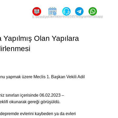
Etkinlikler
4446595
Telegram
Whatsapp
E-Belediye
da Yapılmış Olan Yapılara
lirlenmesi
unu yapmak üzere Meclis 1. Başkan Vekili Adil
z sınırları içerisinde 06.02.2023 –
 teklifi okunarak gereği görüşüldü.
 depremde evlerini kaybeden ya da evleri