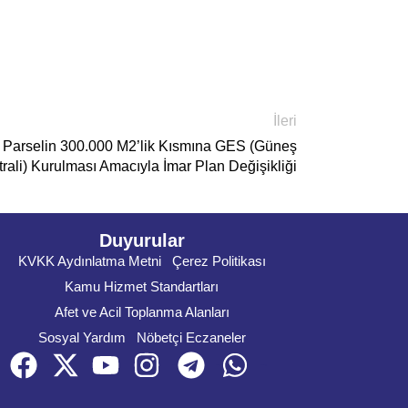
İleri
 Parselin 300.000 M2’lik Kısmına GES (Güneş
trali) Kurulması Amacıyla İmar Plan Değişikliği
Duyurular
KVKK Aydınlatma Metni
Çerez Politikası
Kamu Hizmet Standartları
Afet ve Acil Toplanma Alanları
Sosyal Yardım
Nöbetçi Eczaneler
Face
X
You
instagram
Telegram
whatsapp