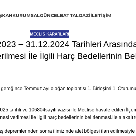
ŞKAN
KURUMSAL
GÜNCEL
BATTALGAZI
İLETIŞIM
MECLIS KARARLARI
2.2023 – 31.12.2024 Tarihleri Arasın
ilmesi İle İlgili Harç Bedellerinin Be
gereğince Temmuz ayı olağan toplantısı 1. Birleşimi 1. Oturum
5 tarihli ve 106804sayılı yazısı ile Meclise havale edilen İlçemi
esi verilmesi ile ilgili harç bedellerinin belirlenmesi.ile alakalı
depremlerinden sonra ilimizinde afet bölgesi ilan edilmesiyle