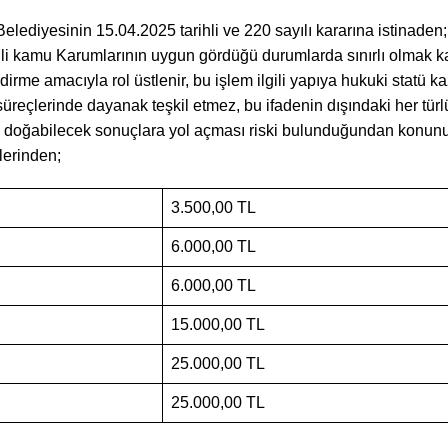
lediyesinin 15.04.2025 tarihli ve 220 sayılı kararına istinaden;
ili kamu Karumlarının uygun gördüğü durumlarda sınırlı olmak kay
ndirme amacıyla rol üstlenir, bu işlem ilgili yapıya hukuki statü 
reçlerinde dayanak teşkil etmez, bu ifadenin dışındaki her türlü
luk doğabilecek sonuçlara yol açması riski bulunduğundan konu
lerinden;
;
3.500,00 TL
en;
6.000,00 TL
n;
6.000,00 TL
;
15.000,00 TL
;
25.000,00 TL
;
25.000,00 TL