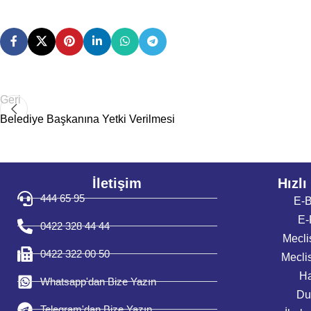
Geri
Belediye Başkanına Yetki Verilmesi
İletişim
Hızlı
444 65 95
E-B
E-
0422 328 44 44
Mecli
0422 322 00 50
Mecli
Ha
Whatsapp'dan Bize Yazın
Du
Telegram'dan Bize Yazın