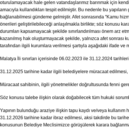
oturulamayacak hale gelen vatandaşlarımız barınmak için kendi i
amacıyla kullandıkları tespit edilmiştir. Bu nedenle bu yapıları
bağlanabilmesi gündeme gelmiştir. Afet sonrasında “Kamu hizmetl
önerileri geliştirilebileceği anlaşılmakla birlikte; söz konusu ka
durumları kapsamayacak şekilde sınırlandırılması önem arz etm
kazanılmış hak oluşturmayacak şekilde, yalnızca afet sonrası k
tarafından ilgili kurumlara verilmesi şartıyla aşağıdaki ifade ve m
Malatya İli sınırları içerisinde 06.02.2023 ile 31.12.2024 tarihler
31.12.2025 tarihine kadar ilgili belediyelere müracaat edilmesi,
Müracaat sahibinin, ilgili yönetmelikler doğrultusunda fenni gerek
Söz konusu talebe ilişkin olarak doğabilecek tüm hukuki sorum
Yapının bulunduğu araziye ilişkin tapu kaydı ve/veya kullanım ha
31.12.2026 tarihine kadar ibraz edilmesi, aksi takdirde bu tari
konusunun Belediye Meclisimizce görüşülerek karara bağlanması