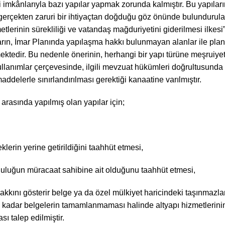
mkânlarıyla bazı yapılar yapmak zorunda kalmıştır. Bu yapıların
n gerçekten zaruri bir ihtiyaçtan doğduğu göz önünde bulundurular
erinin sürekliliği ve vatandaş mağduriyetini giderilmesi ilkesi”
rarın, İmar Planında yapılaşma hakkı bulunmayan alanlar ile plansı
ektedir. Bu nedenle önerinin, herhangi bir yapı türüne meşruiy
ullanımlar çerçevesinde, ilgili mevzuat hükümleri doğrultusunda
addelerle sınırlandırılması gerektiği kanaatine varılmıştır.
i arasında yapılmış olan yapılar için;
lerin yerine getirildiğini taahhüt etmesi,
luluğun müracaat sahibine ait olduğunu taahhüt etmesi,
kkını gösterir belge ya da özel mülkiyet haricindeki taşınmazlar 
he kadar belgelerin tamamlanmaması halinde altyapı hizmetlerini
 talep edilmiştir.