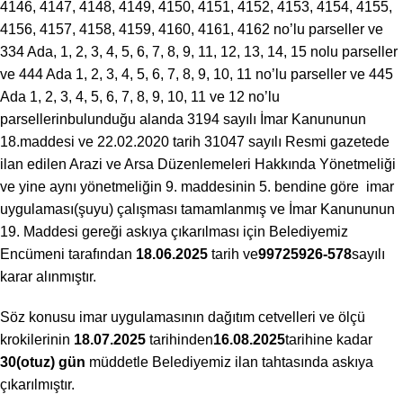
4146, 4147, 4148, 4149, 4150, 4151, 4152, 4153, 4154, 4155,
4156, 4157, 4158, 4159, 4160, 4161, 4162 no’lu parseller ve
334 Ada, 1, 2, 3, 4, 5, 6, 7, 8, 9, 11, 12, 13, 14, 15 nolu parseller
ve 444 Ada 1, 2, 3, 4, 5, 6, 7, 8, 9, 10, 11 no’lu parseller ve 445
Ada 1, 2, 3, 4, 5, 6, 7, 8, 9, 10, 11 ve 12 no’lu
parsellerinbulunduğu alanda 3194 sayılı İmar Kanununun
18.maddesi ve 22.02.2020 tarih 31047 sayılı Resmi gazetede
ilan edilen Arazi ve Arsa Düzenlemeleri Hakkında Yönetmeliği
ve yine aynı yönetmeliğin 9. maddesinin 5. bendine göre imar
uygulaması(şuyu) çalışm
ası tamamlanmış ve İmar Kanununun
19. Maddesi gereği askıya çıkarılması için Belediyemiz
Encümeni tarafından
18.06.2025
tarih ve
99725926-578
sayılı
karar alınmıştır.
Söz konusu imar uygulamasının dağıtım cetvelleri ve ölçü
krokilerinin
18.07.2025
tarihinden
16.08.2025
tarihine kadar
30(otuz) gün
müddetle Belediyemiz ilan tahtasında askıya
çıkarılmıştır.