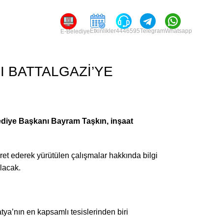
Etkinlikler
4446595
Telegram
Whatsapp
E-Belediye
I BATTALGAZİ’YE
ediye Başkanı Bayram Taşkın, inşaat
et ederek yürütülen çalışmalar hakkında bilgi
lacak.
ya’nın en kapsamlı tesislerinden biri