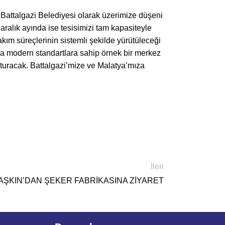
 Battalgazi Belediyesi olarak üzerimize düşeni
ralık ayında ise tesisimizi tam kapasiteyle
kım süreçlerinin sistemli şekilde yürütüleceği
yla modern standartlara sahip örnek bir merkez
şturacak. Battalgazi’mize ve Malatya’mıza
İleri
AŞKIN’DAN ŞEKER FABRİKASINA ZİYARET