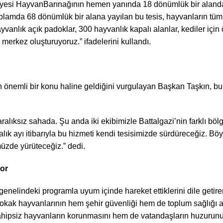
diyesi HayvanBarınağının hemen yanında 18 dönümlük bir aland
mda 68 dönümlük bir alana yayılan bu tesis, hayvanların tüm ih
nlık açık padoklar, 300 hayvanlık kapalı alanlar, kediler için öze
merkez oluşturuyoruz.” ifadelerini kullandı.
 önemli bir konu haline geldiğini vurgulayan Başkan Taşkın, bu
aralıksız sahada. Şu anda iki ekibimizle Battalgazi’nin farklı bö
lık ayı itibarıyla bu hizmeti kendi tesisimizde sürdüreceğiz. 
üzde yürüteceğiz.” dedi.
yor
e genelindeki programla uyum içinde hareket ettiklerini dile geti
 Sokak hayvanlarının hem şehir güvenliği hem de toplum sağlığı a
hipsiz hayvanların korunmasını hem de vatandaşların huzurunu e