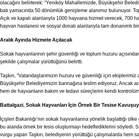
olacağını belirterek: “Yeniköy Mahallemizde, Büyükşehir Bele
batı yamacında 50 dönümlük genişleme alanımız bulunuyor. Topla
Açık ve kapalı alanlarıyla 1000 hayvana hizmet verecek, 700 hayva
hayvan hastanesi ve sosyal donatı alanlarıyla tam donanımlı bir 
Aralık Ayında Hizmete Açılacak
Sokak hayvanlarının şehir güvenliği ve toplum huzuru açısından
şekilde çalışmalar yürüttüğünü belirtti.
Taşkın, “Vatandaşlarımızın huzuru ve güvenliği için ekiplerimiz 
Büyükşehir Belediyemizin barınağına teslim ediyoruz. Ancak ara
hem de hayvanların bakım ve tedavi süreçlerini kendi kontrolüm
Battalgazi, Sokak Hayvanları İçin Örnek Bir Tesise Kavuşu
İçişleri Bakanlığı’nın sokak hayvanlarına yönelik başlattığı ülk
bu alanda örnek bir tesis oluşturmayı hedeflediklerini söyledi.
vurgu yapan Taşkın, belediyenin yürüttüğü çalışmalarda hem sa