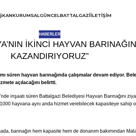
ŞKAN
KURUMSAL
GÜNCEL
BATTALGAZI
İLETIŞIM
HABERLER
A’NIN İKİNCİ HAYVAN BARINAĞIN
KAZANDIRIYORUZ”
pımı süren hayvan barınağında çalışmalar devam ediyor. Bel
mete açılacağını belirtti.
de inşaatı süren Battalgazi Belediyesi Hayvan Barınağını ziyar
 1000 hayvana aynı anda hizmet verebilecek kapasiteye sahip o
klamada, barınağın hem kapasite hem de donanım bakımından Malat