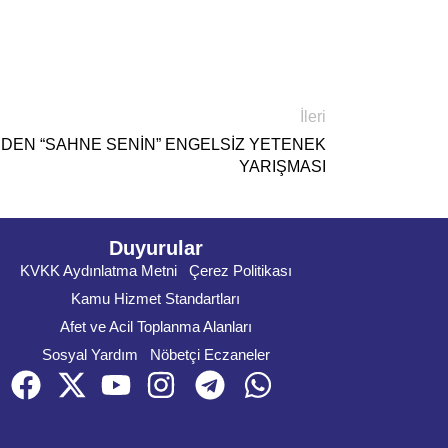
İleri
NDEN “SAHNE SENİN” ENGELSİZ YETENEK
YARIŞMASI
Duyurular
KVKK Aydınlatma Metni
Çerez Politikası
Kamu Hizmet Standartları
Afet ve Acil Toplanma Alanları
Sosyal Yardım
Nöbetçi Eczaneler
Face
X
You
instagram
Telegram
whatsapp