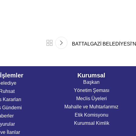
BATTALGAZİ BELEDİYESİ’
 İşlemler
Kurumsal
Başkan
elediye
Yönetim Şeması
Ruhsat
Meclis Üyeleri
s Kararları
Mahalle ve Muhtarlarımız
s Gündemi
Etik Komisyonu
berler
Kurumsal Kimlik
yurular
 ve İlanlar