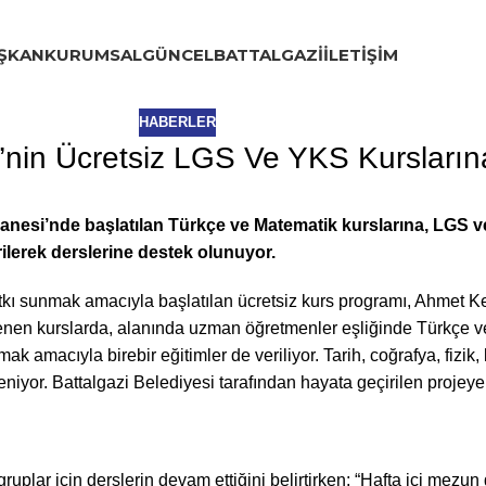
ŞKAN
KURUMSAL
GÜNCEL
BATTALGAZI
İLETIŞIM
HABERLER
i’nin Ücretsiz LGS Ve YKS Kursların
esi’nde başlatılan Türkçe ve Matematik kurslarına, LGS ve 
erilerek derslerine destek olunuyor.
katkı sunmak amacıyla başlatılan ücretsiz kurs programı, Ahmet 
nen kurslarda, alanında uzman öğretmenler eşliğinde Türkçe ve 
rtmak amacıyla birebir eğitimler de veriliyor. Tarih, coğrafya, fizi
eniyor. Battalgazi Belediyesi tarafından hayata geçirilen projeye 
 gruplar için derslerin devam ettiğini belirtirken; “Hafta içi me