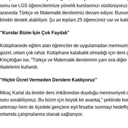
sonu ise LGS öğrencilerimize yönelik kurslarımızı sürdürüyoruz.
arasında Türkçe ve Matematik derslerimiz devam ediyor. Bunun d
birebir destek alabiliyor. Şu an toplam 25 öğrencimiz var ve kat
“Kurslar Bizim İçin Çok Faydalı”
Kütüphanede eğitim alan öğrenciler de uygulamadan memnuniyetler
güzel, ortam çok rahat. Kütüphane kalabalık olmadığı için ders ça
Kılıçdoğan ise, “Türkçe ve Matematik derslerinin yanı sıra diğer 
ifadelerini kullandı.
“Hiçbir Ücret Vermeden Derslere Katılıyoruz”
Miraç Kartal da birebir ders imkânından duyduğu memnuniyeti dil
soru sorabiliyoruz. Bu bizim için büyük bir avantaj.” şeklinde k
artırmayı hem de ilçedeki gençlere eşit fırsatlar sunmayı hedefl
ortamda çalışmalarına olanak sağlanıyor.