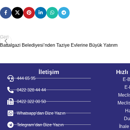
Geri
Battalgazi Belediyesi’nden Taziye Evlerine Büyük Yatırım
İletişim
Hızlı
444 65 95
E-B
E-
0422 328 44 44
Mecli
0422 322 00 50
Mecli
Ha
Whatsapp'dan Bize Yazın
Du
Telegram'dan Bize Yazın
İhale