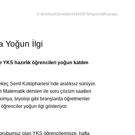
E-Belediye
Etkinlikler
4446595
Telegram
Whatsapp
a Yoğun İlgi
YKS hazırlık öğrencileri yoğun katılım
Kekeç Semt Kütüphanesi’nde aralıksız sürüyor.
Matematik dersleri ile soru çözüm saatleri
k, kimya, biyoloji gibi branşlarda öğretmenler
öğrenciler yoğun ilgi gösteriyor.
zun grubumuz olan YKS öğrencilerimize, hafta