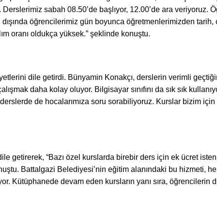
 Derslerimiz sabah 08.50’de başlıyor, 12.00’de ara veriyoruz. Ö
ışında öğrencilerimiz gün boyunca öğretmenlerimizden tarih, coğ
ılım oranı oldukça yüksek.” şeklinde konuştu.
ini dile getirdi. Bünyamin Konakçı, derslerin verimli geçtiğini
lışmak daha kolay oluyor. Bilgisayar sınıfını da sık sık kullanıy
derslerde de hocalarımıza soru sorabiliyoruz. Kurslar bizim için 
e getirerek, “Bazı özel kurslarda birebir ders için ek ücret is
onuştu. Battalgazi Belediyesi’nin eğitim alanındaki bu hizmeti, h
iyor. Kütüphanede devam eden kursların yanı sıra, öğrencilerin d