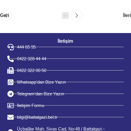
Geri
İleri
İletişim
444 65 95
0422 328 44 44
0422 322 00 50
Whatsapp'dan Bize Yazın
Telegram'dan Bize Yazın
İletişim Formu
bilgi@battalgazi.bel.tr
Üçbağlar Mah. Sivas Cad. No:48 / Battalgazi -