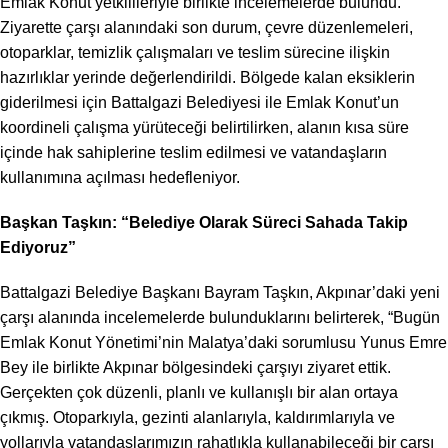
Emlak Konut yetkilileriyle birlikte incelemelerde bulundu.
Ziyarette çarşı alanındaki son durum, çevre düzenlemeleri,
otoparklar, temizlik çalışmaları ve teslim sürecine ilişkin
hazırlıklar yerinde değerlendirildi. Bölgede kalan eksiklerin
giderilmesi için Battalgazi Belediyesi ile Emlak Konut’un
koordineli çalışma yürüteceği belirtilirken, alanın kısa süre
içinde hak sahiplerine teslim edilmesi ve vatandaşların
kullanımına açılması hedefleniyor.
Başkan Taşkın: “Belediye Olarak Süreci Sahada Takip
Ediyoruz”
Battalgazi Belediye Başkanı Bayram Taşkın, Akpınar’daki yeni
çarşı alanında incelemelerde bulunduklarını belirterek, “Bugün
Emlak Konut Yönetimi’nin Malatya’daki sorumlusu Yunus Emre
Bey ile birlikte Akpınar bölgesindeki çarşıyı ziyaret ettik.
Gerçekten çok düzenli, planlı ve kullanışlı bir alan ortaya
çıkmış. Otoparkıyla, gezinti alanlarıyla, kaldırımlarıyla ve
yollarıyla vatandaşlarımızın rahatlıkla kullanabileceği bir çarşı