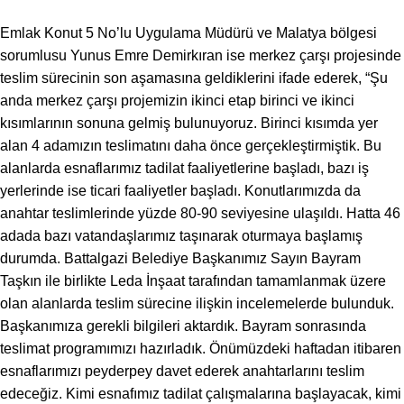
Emlak Konut 5 No’lu Uygulama Müdürü ve Malatya bölgesi
sorumlusu Yunus Emre Demirkıran ise merkez çarşı projesinde
teslim sürecinin son aşamasına geldiklerini ifade ederek, “Şu
anda merkez çarşı projemizin ikinci etap birinci ve ikinci
kısımlarının sonuna gelmiş bulunuyoruz. Birinci kısımda yer
alan 4 adamızın teslimatını daha önce gerçekleştirmiştik. Bu
alanlarda esnaflarımız tadilat faaliyetlerine başladı, bazı iş
yerlerinde ise ticari faaliyetler başladı. Konutlarımızda da
anahtar teslimlerinde yüzde 80-90 seviyesine ulaşıldı. Hatta 46
adada bazı vatandaşlarımız taşınarak oturmaya başlamış
durumda. Battalgazi Belediye Başkanımız Sayın Bayram
Taşkın ile birlikte Leda İnşaat tarafından tamamlanmak üzere
olan alanlarda teslim sürecine ilişkin incelemelerde bulunduk.
Başkanımıza gerekli bilgileri aktardık. Bayram sonrasında
teslimat programımızı hazırladık. Önümüzdeki haftadan itibaren
esnaflarımızı peyderpey davet ederek anahtarlarını teslim
edeceğiz. Kimi esnafımız tadilat çalışmalarına başlayacak, kimi