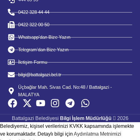
0422 328 44 44
0422 322 00 50
Whatsapp'dan Bize Yazın
Telegram'dan Bize Yazın
İletişim Formu
bilgi@battalgazi.bel.tr
Üçbağlar Mah. Sivas Cad. No:48 / Battalgazi -
MALATYA
Face
X
You
instagram
Telegram
whatsapp
Battalgazi Belediyesi
Bilgi İşlem Müdürlüğü
2026
Belediyemiz, kişisel verilerinizi KVKK kapsamında işlemekte
ve korumaktadır. Detaylı bilgi için
Aydınlatma Metnimizi