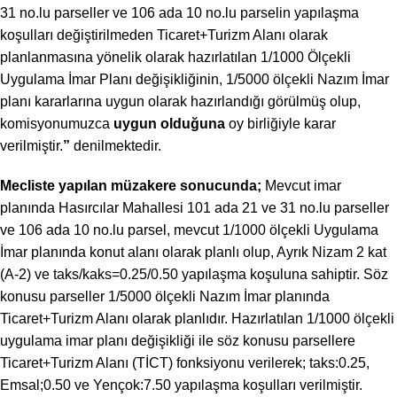
31 no.lu parseller ve 106 ada 10 no.lu parselin yapılaşma
koşulları değiştirilmeden Ticaret+Turizm Alanı olarak
planlanmasına yönelik olarak hazırlatılan 1/1000 Ölçekli
Uygulama İmar Planı değişikliğinin, 1/5000 ölçekli Nazım İmar
planı kararlarına uygun olarak hazırlandığı görülmüş olup,
komisyonumuzca
uygun olduğuna
oy birliğiyle karar
verilmiştir.
”
denilmektedir.
Mecliste yapılan müzakere sonucunda
;
Mevcut imar
planında Hasırcılar Mahallesi 101 ada 21 ve 31 no.lu parseller
ve 106 ada 10 no.lu parsel, mevcut 1/1000 ölçekli Uygulama
İmar planında konut alanı olarak planlı olup, Ayrık Nizam 2 kat
(A-2) ve taks/kaks=0.25/0.50 yapılaşma koşuluna sahiptir. Söz
konusu parseller 1/5000 ölçekli Nazım İmar planında
Ticaret+Turizm Alanı olarak planlıdır. Hazırlatılan 1/1000 ölçekli
uygulama imar planı değişikliği ile söz konusu parsellere
Ticaret+Turizm Alanı (TİCT) fonksiyonu verilerek; taks:0.25,
Emsal;0.50 ve Yençok:7.50 yapılaşma koşulları verilmiştir.