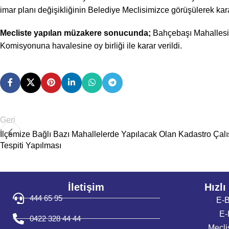
imar planı değişikliğinin Belediye Meclisimizce görüşülerek kara
Mecliste yapılan müzakere sonucunda;
Bahçebaşı Mahallesi 
Komisyonuna havalesine oy birliği
ile karar verildi.
Geri
İlçemize Bağlı Bazı Mahallelerde Yapılacak Olan Kadastro Çalışm
Tespiti Yapılması
İletişim
Hızlı
444 65 95
E-B
E-
0422 328 44 44
Mecli