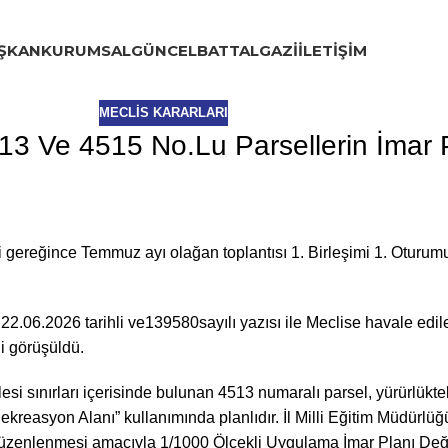
ŞKAN
KURUMSAL
GÜNCEL
BATTALGAZI
İLETIŞIM
MECLIS KARARLARI
3 Ve 4515 No.Lu Parsellerin İmar P
i gereğince Temmuz ayı olağan toplantısı 1. Birleşimi 1. Otu
22.06.2026 tarihli ve139580sayılı yazısı ile Meclise havale ed
ği görüşüldü.
lesi sınırları içerisinde bulunan 4513 numaralı parsel, yürürlü
ekreasyon Alanı” kullanımında planlıdır. İl Milli Eğitim Müdürl
düzenlenmesi amacıyla 1/1000 Ölçekli Uygulama İmar Planı Değişik