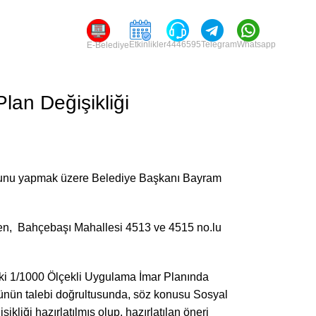
Etkinlikler
4446595
Telegram
Whatsapp
E-Belediye
lan Değişikliği
rumunu yapmak üzere Belediye Başkanı Bayram
ilen, Bahçebaşı Mahallesi 4513 ve 4515 no.lu
kteki 1/1000 Ölçekli Uygulama İmar Planında
üğünün talebi doğrultusunda, söz konusu Sosyal
liği hazırlatılmış olup, hazırlatılan öneri