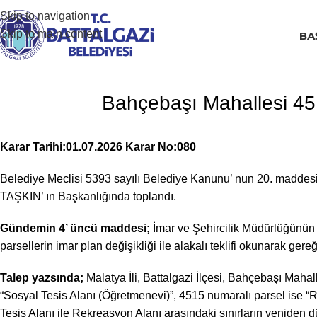
Skip to navigation
Skip to main content
BA
Bahçebaşı Mahallesi 451
Karar Tarihi:01.07.2026 Karar No:080
Belediye Meclisi 5393 sayılı Belediye Kanunu’ nun 20. maddes
TAŞKIN’ ın Başkanlığında toplandı.
Gündemin 4’ üncü maddesi;
İmar ve Şehircilik Müdürlüğünün 
parsellerin imar plan değişikliği ile alakalı teklifi okunarak gere
Talep yazsında;
Malatya İli, Battalgazi İlçesi, Bahçebaşı Mahal
“Sosyal Tesis Alanı (Öğretmenevi)”, 4515 numaralı parsel ise “R
Tesis Alanı ile Rekreasyon Alanı arasındaki sınırların yeniden 