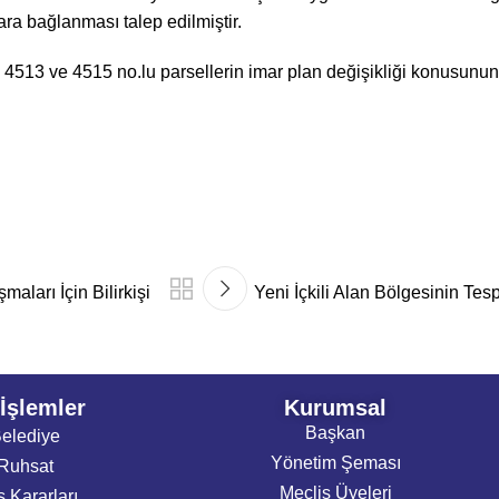
ra bağlanması talep edilmiştir.
4513 ve 4515 no.lu parsellerin imar plan değişikliği konusunu
aları İçin Bilirkişi
Yeni İçkili Alan Bölgesinin Tespi
 İşlemler
Kurumsal
Başkan
elediye
Yönetim Şeması
Ruhsat
Meclis Üyeleri
s Kararları