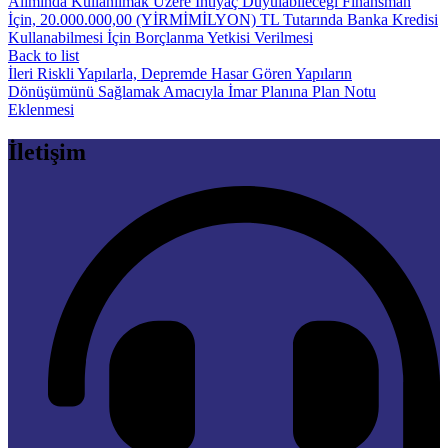
Alımında Kullanılmak Üzere İhtiyaç Duyulabileceği Finansman
İçin, 20.000.000,00 (YİRMİMİLYON) TL Tutarında Banka Kredisi
Kullanabilmesi İçin Borçlanma Yetkisi Verilmesi
Back to list
İleri
Riskli Yapılarla, Depremde Hasar Gören Yapıların
Dönüşümünü Sağlamak Amacıyla İmar Planına Plan Notu
Eklenmesi
İletişim