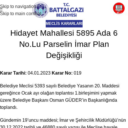
Skip to navigation
Skip to main content
E-Beledi
MECLIS KARARLARI
Hidayet Mahallesi 5895 Ada 6
No.Lu Parselin İmar Plan
Değişikliği
Karar Tarihi:
04.01.2023
Karar No:
019
Belediye Meclisi 5393 sayılı Belediye Yasanın 20. Maddesi
gereğince Ocak ayı olağan toplantısı 1.birleşimini yapmak
üzere Belediye Başkanı Osman GÜDER’in Başkanlığında
toplandı.
Gündemin 19’uncu maddesi; İmar ve Şehircilik Müdürlüğü’nün
30.12.2022 tarihli ve 46880 sayılı yazısı ile Meclise havale