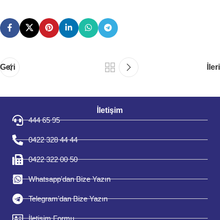
Geri
İleri
İletişim
444 65 95
0422 328 44 44
0422 322 00 50
Whatsapp'dan Bize Yazın
Telegram'dan Bize Yazın
İletişim Formu