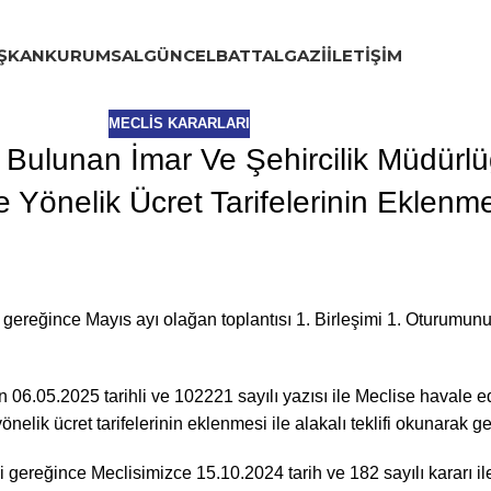
ŞKAN
KURUMSAL
GÜNCEL
BATTALGAZI
İLETIŞIM
MECLIS KARARLARI
de Bulunan İmar Ve Şehircilik Müdürl
e Yönelik Ücret Tarifelerinin Eklenm
 gereğince Mayıs ayı olağan toplantısı 1. Birleşimi 1. Oturum
06.05.2025 tarihli ve 102221 sayılı yazısı ile Meclise havale ed
nelik ücret tarifelerinin eklenmesi ile alakalı teklifi okunarak g
reğince Meclisimizce 15.10.2024 tarih ve 182 sayılı kararı ile 