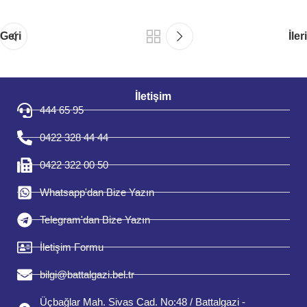
Geri
İleri
İletişim
444 65 95
0422 328 44 44
0422 322 00 50
Whatsapp'dan Bize Yazın
Telegram'dan Bize Yazın
İletişim Formu
bilgi@battalgazi.bel.tr
Üçbağlar Mah. Sivas Cad. No:48 / Battalgazi -