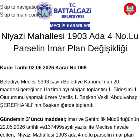
Skip to navigation
Skip to main content
E-Beledi
MECLIS KARARLARI
Niyazi Mahallesi 1903 Ada 4 No.Lu
Parselin İmar Plan Değişikliği
Karar Tarihi:02.06.2026 Karar No:069
Belediye Meclisi 5393 sayılı Belediye Kanunu’ nun 20.
maddesi gereğince Haziran ayı olağan toplantısı 1. Birleşimi 1.
Oturumunu yapmak üzere Meclis 1. Başkan Vekili Abdulvahap
ŞEREFHANLI’ nın Başkanlığında toplandı.
Gündemin 3’ üncü maddesi;
İmar ve Şehircilik Müdürlüğünün
22.05.2026 tarihli ve137499sayılı yazısı ile Meclise havale
edilen, Niyazi Mahallesi 1903 ada 4 no.lu parselin imar plan